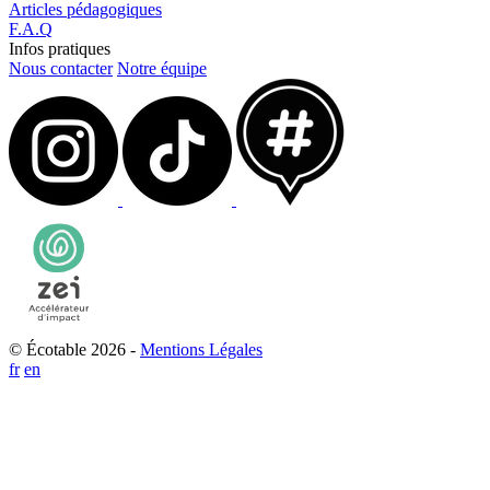
Articles pédagogiques
F.A.Q
Infos pratiques
Nous contacter
Notre équipe
© Écotable 2026 -
Mentions Légales
fr
en