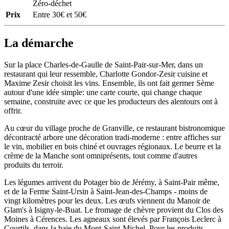
Zéro-déchet
Prix
Entre 30€ et 50€
La démarche
Sur la place Charles-de-Gaulle de Saint-Pair-sur-Mer, dans un
restaurant qui leur ressemble, Charlotte Gondor-Zesir cuisine et
Maxime Zesir choisit les vins. Ensemble, ils ont fait germer Sème
autour d'une idée simple: une carte courte, qui change chaque
semaine, construite avec ce que les producteurs des alentours ont à
offrir.
Au cœur du village proche de Granville, ce restaurant bistronomique
décontracté arbore une décoration tradi-moderne : entre affiches sur
le vin, mobilier en bois chiné et ouvrages régionaux. Le beurre et la
crème de la Manche sont omniprésents, tout comme d'autres
produits du terroir.
Les légumes arrivent du Potager bio de Jérémy, à Saint-Pair même,
et de la Ferme Saint-Ursin à Saint-Jean-des-Champs - moins de
vingt kilomètres pour les deux. Les œufs viennent du Manoir de
Glam's à Isigny-le-Buat. Le fromage de chèvre provient du Clos des
Moines à Cérences. Les agneaux sont élevés par François Leclerc à
Courtils, dans la baie du Mont-Saint-Michel. Pour les produits