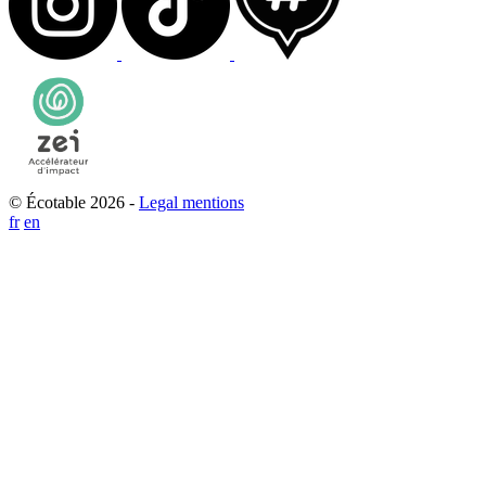
© Écotable 2026 -
Legal mentions
fr
en