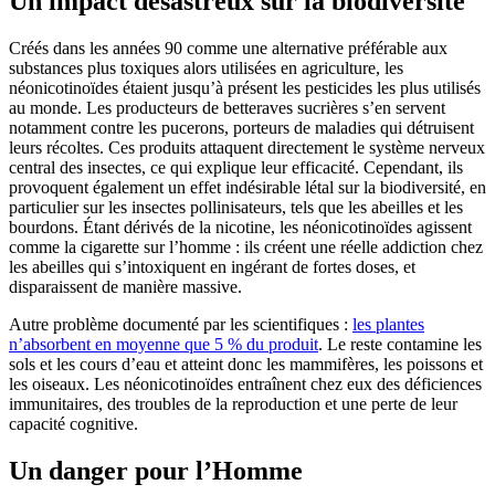
Un impact désastreux sur la biodiversité
Créés dans les années 90 comme une alternative préférable aux
substances plus toxiques alors utilisées en agriculture, les
néonicotinoïdes étaient jusqu’à présent les pesticides les plus utilisés
au monde. Les producteurs de betteraves sucrières s’en servent
notamment contre les pucerons, porteurs de maladies qui détruisent
leurs récoltes. Ces produits attaquent directement le système nerveux
central des insectes, ce qui explique leur efficacité. Cependant, ils
provoquent également un effet indésirable létal sur la biodiversité, en
particulier sur les insectes pollinisateurs, tels que les abeilles et les
bourdons. Étant dérivés de la nicotine, les néonicotinoïdes agissent
comme la cigarette sur l’homme : ils créent une réelle addiction chez
les abeilles qui s’intoxiquent en ingérant de fortes doses, et
disparaissent de manière massive.
Autre problème documenté par les scientifiques :
les plantes
n’absorbent en moyenne que 5 % du produit
. Le reste contamine les
sols et les cours d’eau et atteint donc les mammifères, les poissons et
les oiseaux. Les néonicotinoïdes entraînent chez eux des déficiences
immunitaires, des troubles de la reproduction et une perte de leur
capacité cognitive.
Un danger pour l’Homme