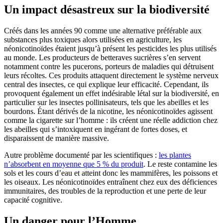
Un impact désastreux sur la biodiversité
Créés dans les années 90 comme une alternative préférable aux
substances plus toxiques alors utilisées en agriculture, les
néonicotinoïdes étaient jusqu’à présent les pesticides les plus utilisés
au monde. Les producteurs de betteraves sucrières s’en servent
notamment contre les pucerons, porteurs de maladies qui détruisent
leurs récoltes. Ces produits attaquent directement le système nerveux
central des insectes, ce qui explique leur efficacité. Cependant, ils
provoquent également un effet indésirable létal sur la biodiversité, en
particulier sur les insectes pollinisateurs, tels que les abeilles et les
bourdons. Étant dérivés de la nicotine, les néonicotinoïdes agissent
comme la cigarette sur l’homme : ils créent une réelle addiction chez
les abeilles qui s’intoxiquent en ingérant de fortes doses, et
disparaissent de manière massive.
Autre problème documenté par les scientifiques :
les plantes
n’absorbent en moyenne que 5 % du produit
. Le reste contamine les
sols et les cours d’eau et atteint donc les mammifères, les poissons et
les oiseaux. Les néonicotinoïdes entraînent chez eux des déficiences
immunitaires, des troubles de la reproduction et une perte de leur
capacité cognitive.
Un danger pour l’Homme