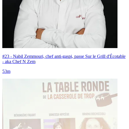
#23 - Nabil Zemmouri, chef anti-gaspi, passe Sur le Grill d'Écotable
- aka Chef N Zem
53m