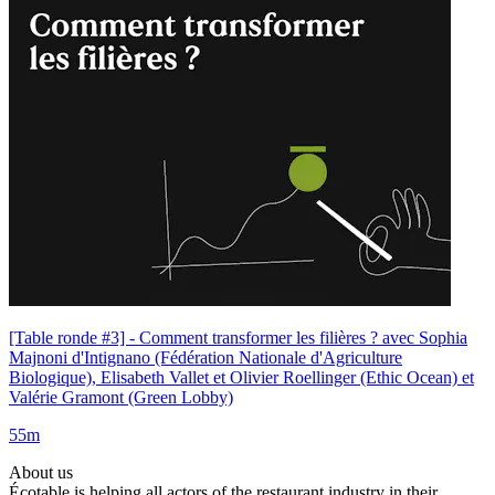
[Table ronde #3] - Comment transformer les filières ? avec Sophia
Majnoni d'Intignano (Fédération Nationale d'Agriculture
Biologique), Elisabeth Vallet et Olivier Roellinger (Ethic Ocean) et
Valérie Gramont (Green Lobby)
55m
About us
Écotable is helping all actors of the restaurant industry in their