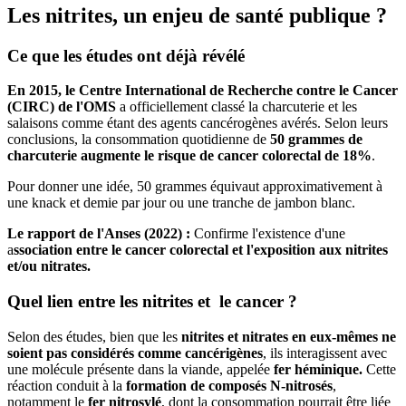
Les nitrites, un enjeu de santé publique ?
Ce que les études ont déjà révélé
En 2015, le Centre International de Recherche contre le Cancer
(CIRC) de l'OMS
a officiellement classé la charcuterie et les
salaisons comme étant des agents cancérogènes avérés. Selon leurs
conclusions, la consommation quotidienne de
50 grammes de
charcuterie augmente le risque de cancer colorectal de 18%
.
Pour donner une idée, 50 grammes équivaut approximativement à
une knack et demie par jour ou une tranche de jambon blanc.
Le rapport de l'Anses (2022) :
Confirme l'existence d'une
a
ssociation entre le cancer colorectal et l'exposition aux nitrites
et/ou nitrates.
Quel lien entre les nitrites et le cancer ?
Selon des études, bien que les
nitrites et nitrates en eux-mêmes ne
soient pas considérés comme cancérigènes
, ils interagissent avec
une molécule présente dans la viande, appelée
fer héminique.
Cette
réaction conduit à la
formation de composés N-nitrosés
,
notamment le
fer nitrosylé
, dont la consommation pourrait être liée