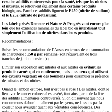
certains additifs controversés pour la santé, tels que les nitrites
et nitrates
, se retrouvent également dans
certains produits
biologiques
. Parmi ces additifs figurent le
E250 (nitrite de sodium)
et le E252 (nitrate de potassium)
.
Les
labels privés Demeter et Nature & Progrès vont encore plus
loin
que les exigences minimales du label bio en
interdisant tout
simplement l'utilisation de nitrites dans leurs produits
.
Recommandations :
Suivre les recommandations de l’Anses en termes de consommation
de charcuterie :
150 g par semaine
(soit l'équivalent de trois
tranches de jambon environ) ;
Limiter son exposition aux nitrates et aux nitrites en
évitant les
produits carnés qui en contiennent
, mais aussi
ceux qui utilisent
des extraits végétaux ou des bouillons
pour dissimuler la présence
de nitrates et des nitrites.
Quand le jambon est rose, tout n’est pas si rose ! Les nitrites, dont le
lien avec le cancer colorectal est avéré, font ainsi partie de la liste
des additifs alimentaires controversés. Si on dit souvent que nous
consommons d'abord un aliment par les yeux, ne laissons pas la
couleur nous aveugler quant aux véritables conséquences. Des
enjeux de santé se cachent donc dans les aliments de notre quotidien