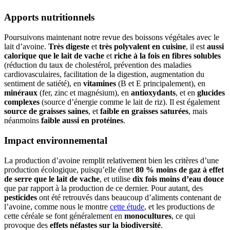
Apports nutritionnels
Poursuivons maintenant notre revue des boissons végétales avec le
lait d’avoine.
Très digeste
et
très polyvalent en cuisine
, il est
aussi
calorique que le lait de vache
et
riche à la fois en fibres solubles
(réduction du taux de cholestérol, prévention des maladies
cardiovasculaires, facilitation de la digestion, augmentation du
sentiment de satiété), en
vitamines
(B et E principalement), en
minéraux
(fer, zinc et magnésium), en
antioxydants
, et en
glucides
complexes
(source d’énergie comme le lait de riz). Il est également
source de graisses saines
, et
faible en graisses saturées
, mais
néanmoins
faible aussi en protéines
.
Impact environnemental
La production d’avoine remplit relativement bien les critères d’une
production écologique, puisqu’elle émet
80 % moins de gaz à effet
de serre que le lait de vache
, et utilise
dix fois moins d’eau douce
que par rapport à la production de ce dernier. Pour autant, des
pesticides
ont été retrouvés dans beaucoup d’aliments contenant de
l’avoine, comme nous le montre
cette étude
, et les productions de
cette céréale se font généralement en
monocultures
, ce qui
provoque des
effets néfastes sur la biodiversité
.