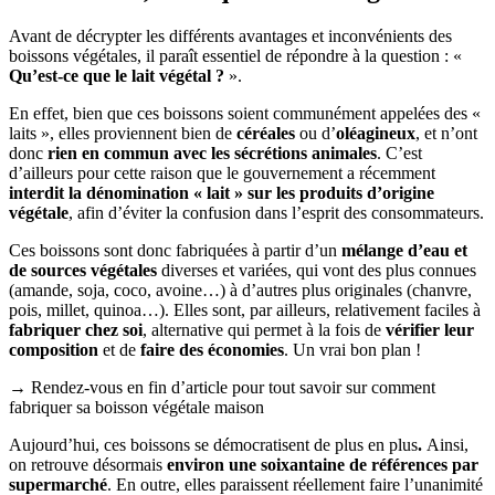
Avant de décrypter les différents avantages et inconvénients des
boissons végétales, il paraît essentiel de répondre à la question : «
Qu’est-ce que le lait végétal ?
».
En effet, bien que ces boissons soient communément appelées des «
laits », elles proviennent bien de
céréales
ou d’
oléagineux
, et n’ont
donc
rien en commun avec les sécrétions animales
. C’est
d’ailleurs pour cette raison que le gouvernement a récemment
interdit la dénomination « lait
» sur les produits d’origine
végétale
, afin d’éviter la confusion dans l’esprit des consommateurs.
Ces boissons sont donc fabriquées à partir d’un
mélange d’eau et
de sources végétales
diverses et variées, qui vont des plus connues
(amande, soja, coco, avoine…) à d’autres plus originales (chanvre,
pois, millet, quinoa…). Elles sont, par ailleurs, relativement faciles à
fabriquer chez soi
, alternative qui permet à la fois de
vérifier leur
composition
et de
faire des économies
. Un vrai bon plan !
→ Rendez-vous en fin d’article pour tout savoir sur comment
fabriquer sa boisson végétale maison
Aujourd’hui, ces boissons se démocratisent de plus en plus
.
Ainsi,
on retrouve désormais
environ une soixantaine de références par
supermarché
. En outre, elles paraissent réellement faire l’unanimité