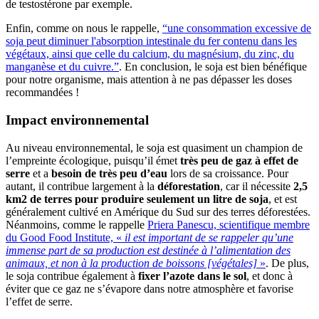
de testostérone par exemple.
Enfin, comme on nous le rappelle,
“une consommation excessive de
soja peut diminuer l'absorption intestinale du fer contenu dans les
végétaux, ainsi que celle du calcium, du magnésium, du zinc, du
manganèse et du cuivre.”
. En conclusion, le soja est bien bénéfique
pour notre organisme, mais attention à ne pas dépasser les doses
recommandées !
Impact environnemental
Au niveau environnemental, le soja est quasiment un champion de
l’empreinte écologique, puisqu’il émet
très peu de gaz à effet de
serre
et a
besoin de très peu d’eau
lors de sa croissance. Pour
autant, il contribue largement à la
déforestation
, car il nécessite
2,5
km2 de terres pour produire seulement un litre de soja
, et est
généralement cultivé en Amérique du Sud sur des terres déforestées.
Néanmoins, comme le rappelle
Priera Panescu, scientifique membre
du Good Food Institute, «
il est important de se rappeler qu’une
immense part de sa production est destinée à l’alimentation des
animaux, et non à la production de boissons [végétales]
»
. De plus,
le soja contribue également à
fixer l’azote dans le sol
, et donc à
éviter que ce gaz ne s’évapore dans notre atmosphère et favorise
l’effet de serre.