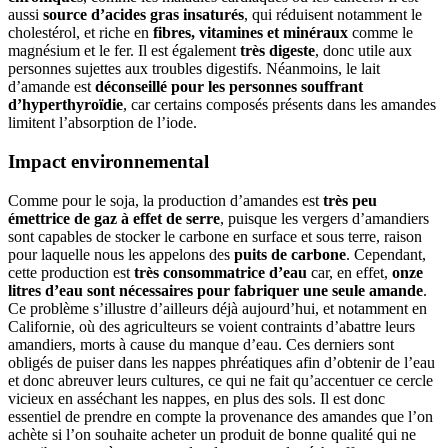
aussi
source d’acides gras insaturés
, qui réduisent notamment le
cholestérol, et riche en
fibres, vitamines et minéraux
comme le
magnésium et le fer. Il est également
très digeste
, donc utile aux
personnes sujettes aux troubles digestifs. Néanmoins, le lait
d’amande est
déconseillé pour les personnes souffrant
d’hyperthyroïdie
, car certains composés présents dans les amandes
limitent l’absorption de l’iode.
Impact environnemental
Comme pour le soja, la production d’amandes est
très peu
émettrice de gaz à effet de serre
, puisque les vergers d’amandiers
sont capables de stocker le carbone en surface et sous terre, raison
pour laquelle nous les appelons des
puits de carbone
. Cependant,
cette production est
très consommatrice d’eau
car, en effet,
onze
litres d’eau sont nécessaires pour fabriquer une seule amande
.
Ce problème s’illustre d’ailleurs déjà aujourd’hui, et notamment en
Californie, où des agriculteurs se voient contraints d’abattre leurs
amandiers, morts à cause du manque d’eau. Ces derniers sont
obligés de puiser dans les nappes phréatiques afin d’obtenir de l’eau
et donc abreuver leurs cultures, ce qui ne fait qu’accentuer ce cercle
vicieux en asséchant les nappes, en plus des sols. Il est donc
essentiel de prendre en compte la provenance des amandes que l’on
achète si l’on souhaite acheter un produit de bonne qualité qui ne