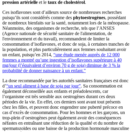
pression artérielle
et le
taux de cholestérol
.
Ces isoflavones sont d’ailleurs source de nombreuses recherches
puisqu’ils sont considérés comme des
phytoestrogènes
, possédant
de nombreux bienfaits sur la santé, notamment lors de la ménopause.
Néanmoins, des organismes de recherche, tels que l’ANSES
(Agence nationale de sécurité sanitaire de l'alimentation, de
l'environnement et du travail), recommandent de limiter la
consommation d’isoflavones, et donc de soja, à certaines tranches de
la population, et plus particulièrement aux femmes souhaitant avoir
un enfant, puisqu’en 2014,
“une étude menée auprès de 12 000
femmes a montré qu’une ingestion d’isoflavones supérieure à 40
mg/jour (l’équivalent d’environ 70 g de soja) diminue de 3 % la
probabilité de donner naissance à un enfant.”
La dose recommandée par les autorités sanitaires françaises est donc
d’
“un seul aliment à base de soja par jour”
. Sa consommation est
également déconseillée aux enfants et préadolescents, car
l’organisme est très sensible aux oestrogènes durant ces deux
périodes de la vie. En effet, ces derniers sont avant tout présents
chez les filles, et peuvent donc engendrer une puberté précoce en
cas d’excès de consommation. Pour les hommes et les garçons, un
trop-plein d’oestrogènes peut également avoir des conséquences
néfastes en entraînant une réduction de la qualité et du nombre de
spermatozoïdes ou une baisse de la production hormonale masculine