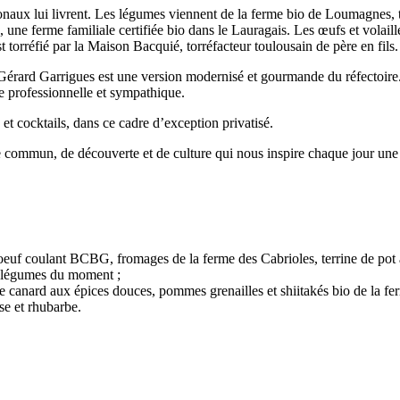
naux lui livrent. Les légumes viennent de la ferme bio de Loumagnes, t
a, une ferme familiale certifiée bio dans le Lauragais. Les œufs et volai
 torréfié par la Maison Bacquié, torréfacteur toulousain de père en fils
Gérard Garrigues est une version modernisé et gourmande du réfectoire.
pe professionnelle et sympathique.
 et cocktails, dans ce cadre d’exception privatisé.
 de commun, de découverte et de culture qui nous inspire chaque jour une
oeuf coulant BCBG, fromages de la ferme des Cabrioles, terrine de pot a
et légumes du moment ;
canard aux épices douces, pommes grenailles et shiitakés bio de la f
se et rhubarbe.