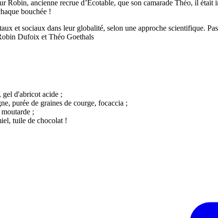
our Robin, ancienne recrue d’Écotable, que son camarade Théo, il était i
 chaque bouchée !
ux et sociaux dans leur globalité, selon une approche scientifique. Pa
 » Robin Dufoix et Théo Goethals
gel d'abricot acide ;
gne, purée de graines de courge, focaccia ;
e moutarde ;
el, tuile de chocolat !