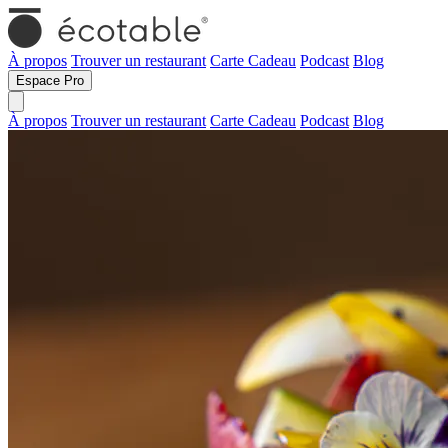
À propos
Trouver un restaurant
Carte Cadeau
Podcast
Blog
Espace Pro
À propos
Trouver un restaurant
Carte Cadeau
Podcast
Blog