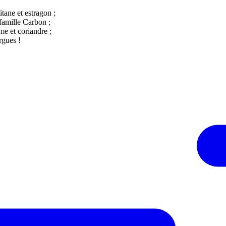
tane et estragon ;
famille Carbon ;
e et coriandre ;
rgues !