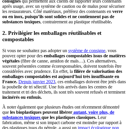
consignes
qui permettent aux clients de rapporter leurs contenants
après usage, avec un système de caution ou de malus pour sécuriser
les restaurateurs. Côté matériaux, préférez des contenants en
verre
ou en inox, puisqu’ils sont solides et ne contiennent pas de
substances toxiques
, contrairement au plastique réutilisable
.
2. Privilégier les emballages réutilisables et
compostables
Si vous ne souhaitez pas adopter un
système de consigne
, vous
pouvez opter pour des
emballages compostables issus de matières
végétales
(fibre de canne, amidon de maïs…). Ces alternatives,
souvent présentées comme écoresponsables, doivent toutefois être
considérées avec prudence. En effet, la
filière de valorisation des
emballages compostables est aujourd’hui très insuffisante en
France.
Depuis janvier 2023
, ces emballages doivent être jetés dans
la poubelle de tri sélectif. Une fois arrivés dans les centres de
traitement et tri des déchets, ils sont très souvent refusés et terminent
incinérés ou enfouis.
À noter également que plusieurs études ont récemment démontré
que
les bioplastiques peuvent libérer
autant, voire plus, de
substances toxiques
que les plastiques classiques.
Leur
fabrication, même si son impact carbone est moindre par rapport à
des plastiques issus du pétrole, a aussi un
impact écologique non