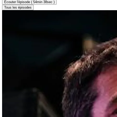
Écouter l'épisode ( 54min 38sec )
Tous les épisodes