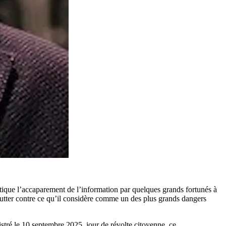
ritique l’accaparement de l’information par quelques grands fortunés à
 lutter contre ce qu’il considère comme un des plus grands dangers
stré le 10 septembre 2025, jour de révolte citoyenne, ce