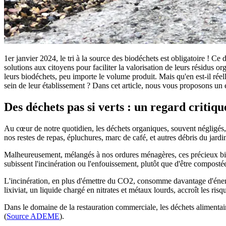
1er janvier 2024, le tri à la source des biodéchets est obligatoire ! Ce
solutions aux citoyens pour faciliter la valorisation de leurs résidus o
leurs biodéchets, peu importe le volume produit. Mais qu'en est-il réel
sein de leur établissement ? Dans cet article, nous vous proposons un ét
Des déchets pas si verts : un regard critiqu
Au cœur de notre quotidien, les déchets organiques, souvent négligés
nos restes de repas, épluchures, marc de café, et autres débris du jard
Malheureusement, mélangés à nos ordures ménagères, ces précieux bio
subissent l'incinération ou l'enfouissement, plutôt que d'être compostée
L'incinération, en plus d'émettre du CO2, consomme davantage d'énerg
lixiviat, un liquide chargé en nitrates et métaux lourds, accroît les ris
Dans le domaine de la restauration commerciale, les déchets alimentair
(
Source ADEME
).