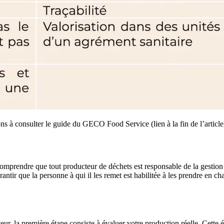
s à consulter le guide du GECO Food Service (lien à la fin de l’article
 comprendre que tout producteur de déchets est responsable de la gestion
antir que la personne à qui il les remet est habilitée à les prendre en cha
eur, la première étape consiste à évaluer votre production réelle. Cette 