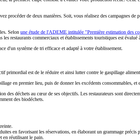
ez procéder de deux manières. Soit, vous réalisez des campagnes de pesé
ales. Selon
une étude de l'ADEME intitulée "Première estimation des coû
ns les restaurants commerciaux et établissements touristiques est évalué
ace d'un système de tri efficace et adapté à votre établissement.
 primordial est de le réduire et ainsi lutter contre le gaspillage alimen
pillage en premier lieu, puis de donner les excédents consommables, et e
ion des déchets au cœur de ses objectifs. Les restaurateurs sont directe
amment des biodéchets.
reinte.
oduites en favorisant les réservations, en élaborant un grammage précis 
en réutilisant le pain.