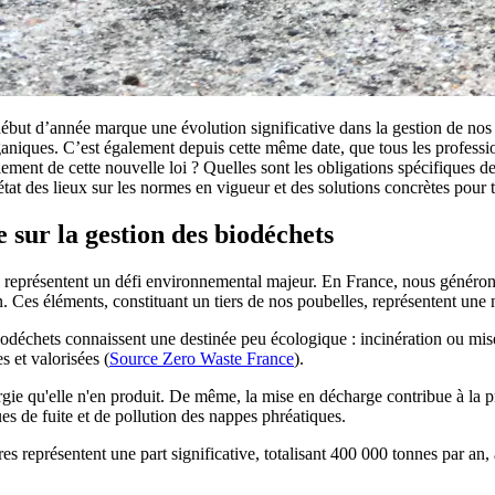
 début d’année marque une évolution significative dans la gestion de nos 
rganiques. C’est également depuis cette même date, que tous les profession
lement de cette nouvelle loi ? Quelles sont les obligations spécifiques d
at des lieux sur les normes en vigueur et des solutions concrètes pour tr
e sur la gestion des biodéchets
, représentent un défi environnemental majeur. En France, nous généro
in. Ces éléments, constituant un tiers de nos poubelles, représentent une
déchets connaissent une destinée peu écologique : incinération ou mis
s et valorisées (
Source Zero Waste France
).
ie qu'elle n'en produit. De même, la mise en décharge contribue à la p
ques de fuite et de pollution des nappes phréatiques.
es représentent une part significative, totalisant 400 000 tonnes par a