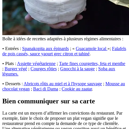
Boîte à idées de recettes adaptées à plusieurs régimes alimentaires :
• Entrées :
Spanakopita aux épinards
; «
Guacamole local
»;
Falafels
de pois cassés, sauce yaourt grec citron et tahiné
.
• Plats :
Assiette végétarienne
;
Tarte fines courgettes, feta et menthe
;
Burger végé
;
Courges rôties
;
Gnocchi à la sauge
;
Soba aux
légumes.
• Desserts :
Abricots rôtis au miel et à l'hysope sauvage
;
Mousse au
chocolat vegan
;
Baci di Dama
;
Cookie au zaatar
.
Bien communiquer sur sa carte
La carte est un moyen d’affirmer les convictions du restaurant. Par
exemple, faire le choix de proposer un plat vegan signifie que le
restaurateur prend en compte la demande de ce type de clientèle.
Une alternative végétarienne ou vegan constitue aussi un bénéfice et