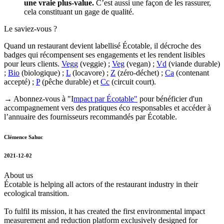
une vraie plus-value.
C’est aussi une façon de les rassurer,
cela constituant un gage de qualité.
Le saviez-vous ?
Quand un restaurant devient labellisé Écotable, il décroche des
badges qui récompensent ses engagements et les rendent lisibles
pour leurs clients.
Vegg
(veggie) ;
Veg
(vegan) ;
Vd
(viande durable)
;
Bio
(biologique) ;
L
(locavore) ;
Z
(zéro-déchet) ;
Ca
(contenant
accepté) ;
P
(pêche durable) et
Cc
(circuit court).
→ Abonnez-vous à "I
mpact par Écotable"
pour bénéficier d'un
accompagnement vers des pratiques éco responsables et accéder à
l’annuaire des fournisseurs recommandés par Écotable.
Clémence Sahuc
2021-12-02
About us
Écotable is helping all actors of the restaurant industry in their
ecological transition.
To fulfil its mission, it has created the first environmental impact
measurement and reduction platform exclusively designed for