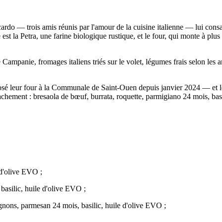
ardo — trois amis réunis par l'amour de la cuisine italienne — lui consa
lisée est la Petra, une farine biologique rustique, et le four, qui monte à
mpanie, fromages italiens triés sur le volet, légumes frais selon les arr
posé leur four à la Communale de Saint-Ouen depuis janvier 2024 — et leu
achement : bresaola de bœuf, burrata, roquette, parmigiano 24 mois, basi
 d'olive EVO ;
 basilic, huile d'olive EVO ;
ignons, parmesan 24 mois, basilic, huile d'olive EVO ;