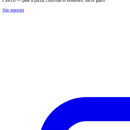
Ciocco — pâte à pizza, chocolat et noisettes, sucre glace
Site internet