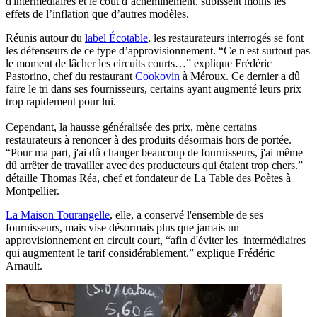
d'intermédiaires et le coût d’acheminement, subissent moins les
effets de l’inflation que d’autres modèles.
Réunis autour du
label Écotable
, les restaurateurs interrogés se font
les défenseurs de ce type d’approvisionnement. “Ce n'est surtout pas
le moment de lâcher les circuits courts…” explique Frédéric
Pastorino, chef du restaurant
Cookovin
à Méroux. Ce dernier a dû
faire le tri dans ses fournisseurs, certains ayant augmenté leurs prix
trop rapidement pour lui.
Cependant, la hausse généralisée des prix, mène certains
restaurateurs à renoncer à des produits désormais hors de portée.
“Pour ma part, j'ai dû changer beaucoup de fournisseurs, j'ai même
dû arrêter de travailler avec des producteurs qui étaient trop chers.”
détaille Thomas Réa, chef et fondateur de La Table des Poètes à
Montpellier.
La Maison Tourangelle
, elle, a conservé l'ensemble de ses
fournisseurs, mais vise désormais plus que jamais un
approvisionnement en circuit court, “afin d'éviter les intermédiaires
qui augmentent le tarif considérablement.” explique Frédéric
Arnault.