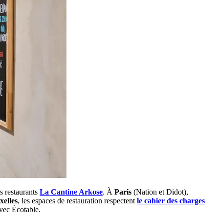
s restaurants
La Cantine Arkose
. À
Paris
(Nation et Didot),
xelles
, les espaces de restauration respectent
le cahier des charges
avec Écotable.