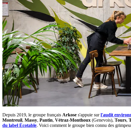
Depuis 2019, le groupe français
Arkose
s'appuie sur
l'audit enviro
Montreuil
,
Massy
,
Pantin
,
Vétraz-Monthoux
(Genevois),
Tours
,
T
du label Écotable
. Voici comment le groupe bien connu des grimpeur