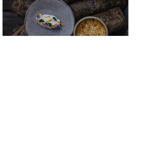
La Butte
Entre terre iodée et mer agitée
Plouider