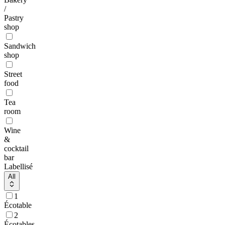
/
Pastry
shop
Sandwich
shop
Street
food
Tea
room
Wine
&
cocktail
bar
Labellisé
All
1
Écotable
2
Écotables