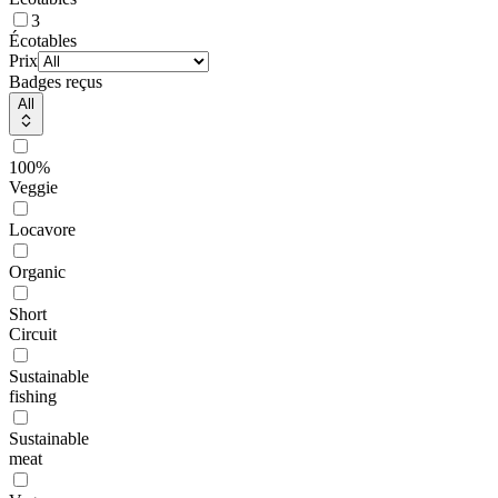
3
Écotables
Prix
Badges reçus
All
100%
Veggie
Locavore
Organic
Short
Circuit
Sustainable
fishing
Sustainable
meat