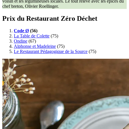
voisin et les légumineuses locales. Le tout relevé avec les épices du
chef breton, Olivier Roellinger.
Prix du Restaurant Zéro Déchet
Code Ø
(56)
La Table de Colette
(75)
Ondine
(67)
Alphonse et Madeleine
(75)
Le Restaurant Pédagogique de la Source
(75)