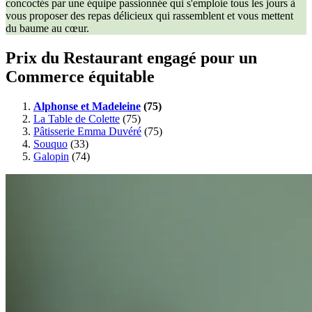
concoctés par une équipe passionnée qui s'emploie tous les jours à
vous proposer des repas délicieux qui rassemblent et vous mettent
du baume au cœur.
Prix du Restaurant engagé pour un
Commerce équitable
Alphonse et Madeleine
(75)
La Table de Colette
(75)
Pâtisserie Emma Duvéré
(75)
Souquo
(33)
Galopin
(74)