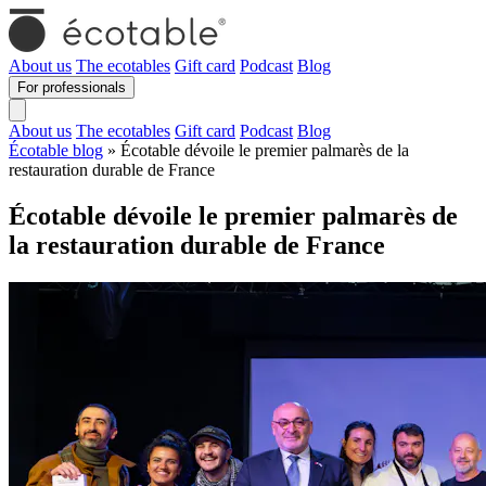
About us
The ecotables
Gift card
Podcast
Blog
For professionals
About us
The ecotables
Gift card
Podcast
Blog
Écotable blog
» Écotable dévoile le premier palmarès de la
restauration durable de France
Écotable dévoile le premier palmarès de
la restauration durable de France