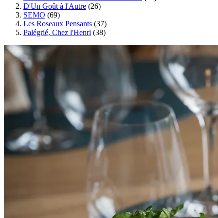
D'Un Goût à l'Autre
(26)
SEMO
(69)
Les Roseaux Pensants
(37)
Palégrié, Chez l'Henri
(38)