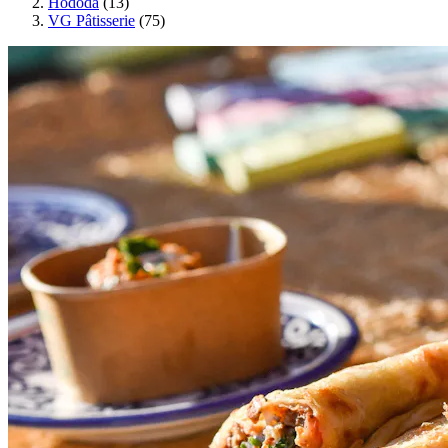
Hododa
(13)
VG Pâtisserie
(75)