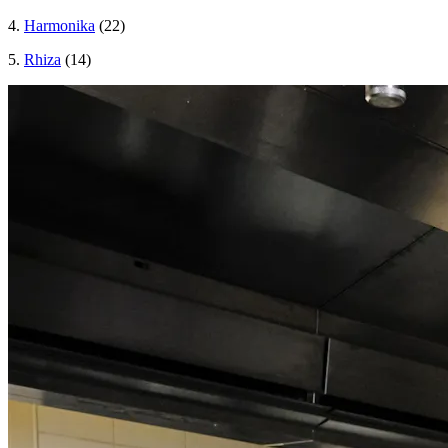
4.
Harmonika
(22)
5.
Rhiza
(14)