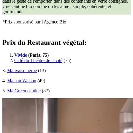
dans le geste de l'emporter, dans des contenants en verre consignés.
Une cantine bio comme on les aime : simple, cohérente, et
gourmande.
*Prix sponsorisé par l'Agence Bio
Prix du Restaurant végétal:
Vivide
(Paris, 75)
Café du Théâtre de la cité
(75)
3.
Mauvaise herbe
(13)
4.
Maison Watson
(49)
5.
Ma Green cantine
(87)